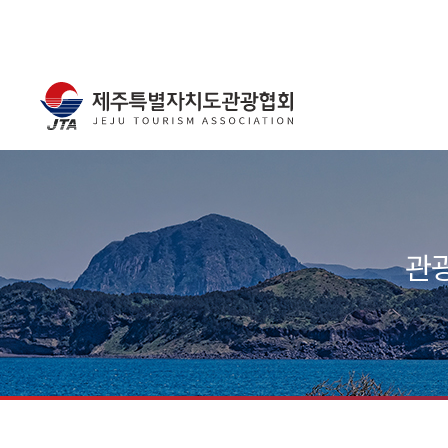
주메뉴
서브컨텐츠
관