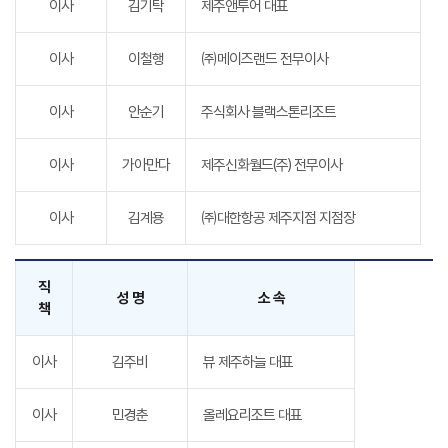
이사
김기탁
제주앤투어 대표
이사
이철행
㈜메이즈랜드 전무이사
이사
안순기
주식회사 블랙스톤리조트
이사
가아만다
제주신화월드(주) 전무이사
이사
김계용
㈜대한항공 제주지점 지점장
직
성 명
소 속
책
이사
김주비
뷰 제주하늘 대표
이사
민경춘
올레요리조트 대표