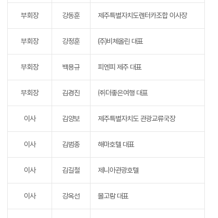
부회장
강동훈
제주특별자치도렌터카조합 이사장
부회장
강정훈
(주)비체올린 대표
부회장
백용규
피엔피 제주 대표
부회장
김경진
㈜더좋은여행 대표
이사
김양보
제주특별자치도 관광교류국장
이사
김범종
해마호텔 대표
이사
김길철
제니아관광호텔
이사
강옥선
몰고랑 대표