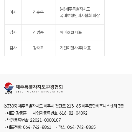
(사)제주특별자치도
이사
김순옥
국내여행안내사협회 회장
감사
김범종
해마호텔 대표
감사
강재욱
기린여행사(주) 대표
(63309) 제주특별자치도 제주시 첨단로 213-65 제주종합비즈니스센터 3층
ㆍ대표: 강동훈 ㆍ사업자등록번호: 616-82-04092
ㆍ법인등록번호: 22021-0000107
ㆍ대표전화: 064-742-8861 ㆍ팩스: 064-742-8865