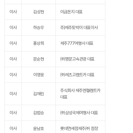
이사
김성현
이금돈지 대표
이사
하승우
주)제주토박이 대표이사
이사
홍상희
제주777여행사 대표
이사
문순현
㈜명문고속관광 대표
이사
이영웅
㈜레츠고렌트카 대표
주식회사 제주엔젤렌트카
이사
김재린
대표
이사
김법승
㈜삼성국제여행사 대표
이사
윤남호
롯데면세점제주㈜ 점장