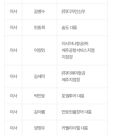
이사
김병수
(주)디자인신우
이사
민동희
숨도 대표
아시아나항공㈜
이사
이창민
제주공항서비스지점
지점장
(주)티웨이항공
이사
김세미
제주지점장
이사
박만호
포엠투어 대표
이사
김아름
만호민물장어 대표
이사
양정우
카멜리아힐 대표