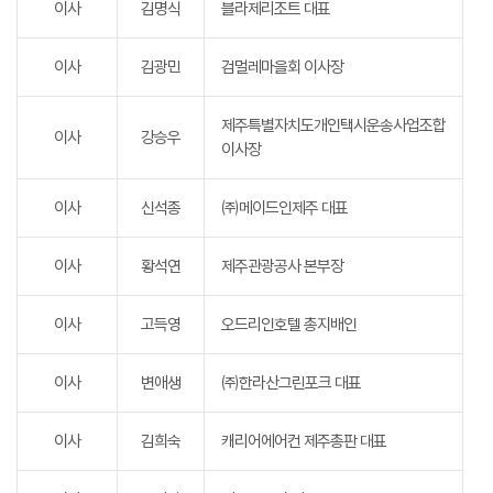
이사
김명식
블라제리조트 대표
이사
김광민
검멀레마을회 이사장
제주특별자치도개인택시운송사업조합
이사
강승우
이사장
이사
신석종
㈜메이드인제주 대표
이사
황석연
제주관광공사 본부장
이사
고득영
오드리인호텔 총지배인
이사
변애생
㈜한라산그린포크 대표
이사
김희숙
캐리어에어컨 제주총판 대표