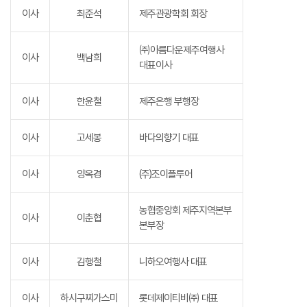
이사
최준석
제주관광학회 회장
㈜아름다운제주여행사
이사
백남희
대표이사
이사
한윤철
제주은행 부행장
이사
고세봉
바다의향기 대표
이사
양옥경
(주)조이플투어
농협중앙회 제주지역본부
이사
이춘협
본부장
이사
김행철
니하오여행사 대표
이사
하시구찌가스미
롯데제이티비㈜ 대표