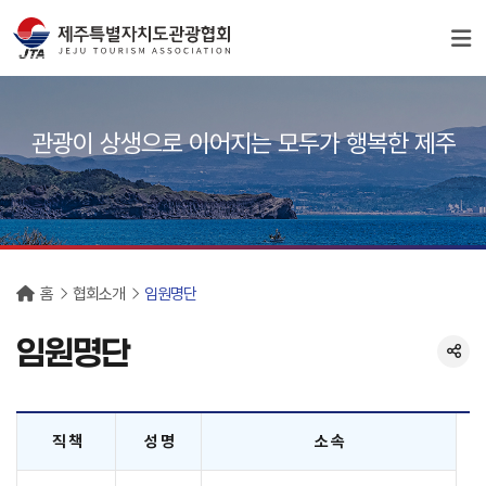
서브컨텐츠
관광이 상생으로 이어지는 모두가 행복한 제주
홈
협회소개
임원명단
임원명단
직 책
성 명
소 속