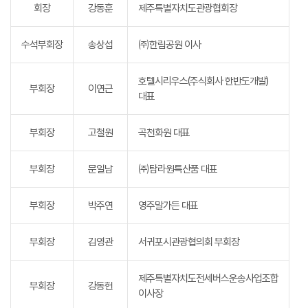
회장
강동훈
제주특별자치도관광협회장
수석부회장
송상섭
㈜한림공원 이사
호텔시리우스(주식회사 한반도개발)
부회장
이연근
대표
부회장
고철원
곡천화원 대표
부회장
문일남
㈜탐라원특산품 대표
부회장
박주연
영주말가든 대표
부회장
김영관
서귀포시관광협의회 부회장
제주특별자치도전세버스운송사업조합
부회장
강동헌
이사장